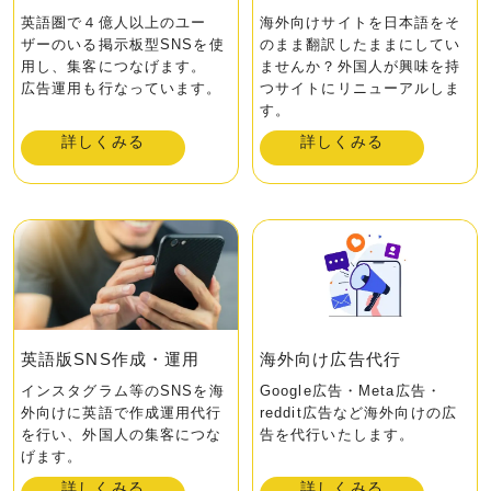
英語圏で４億⼈以上のユー
海外向けサイトを⽇本語をそ
ザーのいる掲⽰板型SNSを使
のまま翻訳したままにしてい
⽤し、集客につなげます。
ませんか？外国⼈が興味を持
広告運⽤も⾏なっています。
つサイトにリニューアルしま
す。
詳しくみる
詳しくみる
英語版SNS作成・運⽤
海外向け広告代⾏
インスタグラム等のSNSを海
Google広告・Meta広告・
外向けに英語で作成運⽤代⾏
reddit広告など海外向けの広
を⾏い、外国⼈の集客につな
告を代⾏いたします。
げます。
詳しくみる
詳しくみる