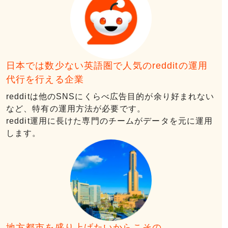
⽇本では数少ない英語圏で⼈気のredditの運⽤
代⾏を⾏える企業
redditは他のSNSにくらべ広告⽬的が余り好まれない
など、特有の運⽤⽅法が必要です。
reddit運⽤に⻑けた専⾨のチームがデータを元に運⽤
します。
地⽅都市を盛り上げたいからこその